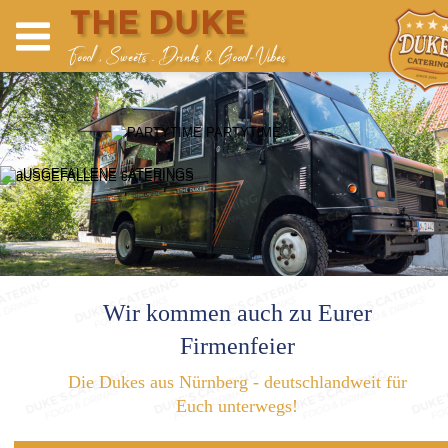
THE DUKE
Food , Sweets . Drinks & Good-Vibes
Wir kommen auch zu Eurer 
Firmenfeier
Die Dukes aus Nürnberg - deutschlandweit für 
Euch unterwegs!